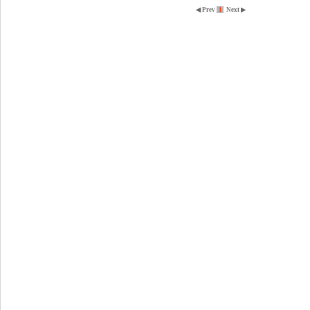
◀ Prev
1
Next ▶