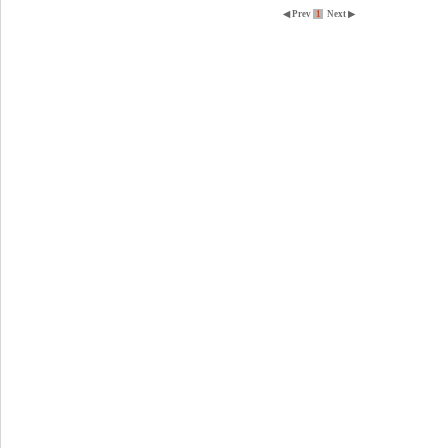
◀ Prev
1
Next ▶