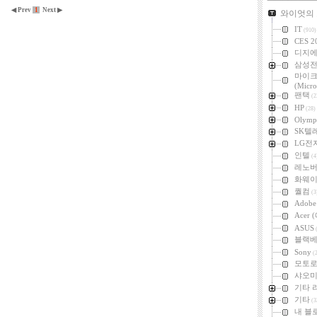
카테고리
◀ Prev
1
Next ▶
와이엇의
IT
(910)
CES 2
디지
삼성
마이
(Micro
팬택
(2
HP
(28)
Olymp
SK텔
LG전
인텔
(4
레노
화웨
퀄컴
(3
Adob
Acer
ASUS
(
블랙
Sony
(2
모토
샤오미 
기타 
기타
(3
내 블