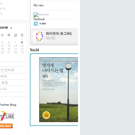
16)
My view
h
(24)
9)
Facebook
twitter
026/08
»
와이엇의 로그파일
수
목
금
토
와이엇
1
5
6
7
8
12
13
14
15
19
20
21
22
Yes24
26
27
28
29
멋지게 나이 드는 법 46
도티 빌링턴 저/윤경미 역
로거 인터뷰
연락처
 변경
꿉니다
예스24