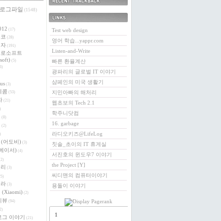
 로그파일
최근에 받은 트랙백
(1548)
링크
012
(17)
Test web design
에코
(28)
영어 학습...yappr.com
전자
(191)
Listen-and-Write
크로소프트
soft)
(5)
빠른 환율계산
3)
광파리의 글로벌 IT 이야기
샴페인의 미국 생활기
us
(3)
레콤
지민아빠의 해처리
(53)
자
(21)
웹초보의 Tech 2.1
)
학주니닷컴
버
(8)
16. garbage
이
(2)
라디오키즈@LifeLog
)
e (어도비)
(3)
칫솔_초이의 IT 휴게실
 (에이서)
(4)
서진호의 윈도우7 이야기
2)
the Project [Y]
베리
(3)
씨디맨의 컴퓨터이야기
5)
로라
(3)
용돌이 이야기
(Xiaomi)
(2)
리뷰
(94)
2)
1
로그 이야기
(21)