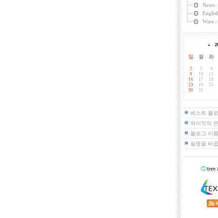
News
(
Englis
Wine
(1
«
2
일
월
화
2
3
4
9
10
11
16
17
18
23
24
25
30
31
베스트 블
와이엇의 
블로그 이름
필명을 바