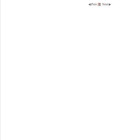
◀ Prev
1
Next ▶