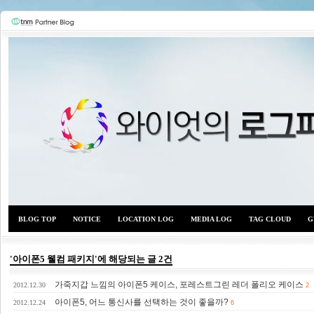
BLOG TOP
NOTICE
LOCATION LOG
MEDIA LOG
TAG CLOUD
G
'아이폰5 웰컴 패키지'에 해당되는 글 2건
가죽지갑 느낌의 아이폰5 케이스, 포레스트그린 레더 폴리오 케이스
와이
2012.12.30
2
아이폰5, 어느 통신사를 선택하는 것이 좋을까?
2012.12.24
6