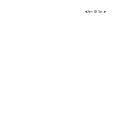
◀ Prev
1
Next ▶