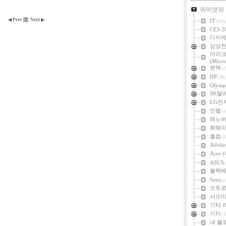
카테고리
와이엇의
◀ Prev
1
Next ▶
IT
(910)
CES 2
디지
삼성
마이
(Micro
팬택
(2
HP
(28)
Olymp
SK텔
LG전
인텔
(4
레노
화웨
퀄컴
(3
Adob
Acer
ASUS
(
블랙
Sony
(2
모토
샤오미 
기타 
기타
(3
내 블