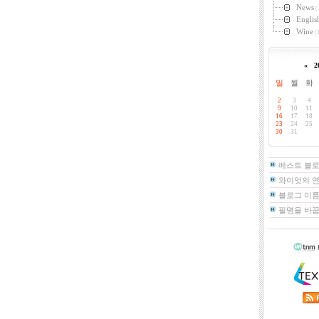
News
(
Englis
Wine
(1
«
2
일
월
화
2
3
4
9
10
11
16
17
18
23
24
25
30
31
베스트 블
와이엇의 
블로그 이름
필명을 바