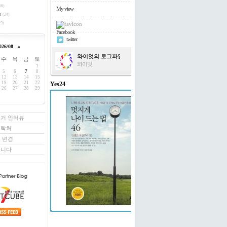
16)
My view
h
(24)
9)
Facebook
twitter
026/08
»
와이엇의 로그파일
수
목
금
토
와이엇
1
5
6
7
8
12
13
14
15
19
20
21
22
Yes24
26
27
28
29
멋지게 나이 드는 법 46
도티 빌링턴 저/윤경미 역
로거 인터뷰
연락처
 변경
꿉니다
예스24