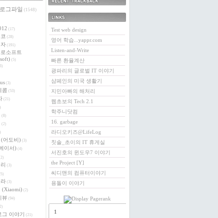
 로그파일
최근에 받은 트랙백
(1548)
링크
012
(17)
Test web design
에코
(28)
영어 학습...yappr.com
전자
(191)
Listen-and-Write
크로소프트
soft)
(5)
빠른 환율계산
3)
광파리의 글로벌 IT 이야기
샴페인의 미국 생활기
us
(3)
레콤
지민아빠의 해처리
(53)
자
(21)
웹초보의 Tech 2.1
)
학주니닷컴
버
(8)
16. garbage
이
(2)
라디오키즈@LifeLog
)
e (어도비)
(3)
칫솔_초이의 IT 휴게실
 (에이서)
(4)
서진호의 윈도우7 이야기
2)
the Project [Y]
베리
(3)
씨디맨의 컴퓨터이야기
5)
로라
(3)
용돌이 이야기
(Xiaomi)
(2)
리뷰
(94)
2)
1
로그 이야기
(21)