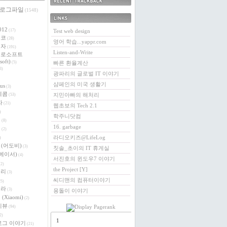
 로그파일
최근에 받은 트랙백
(1548)
링크
012
(17)
Test web design
에코
(28)
영어 학습...yappr.com
전자
(191)
Listen-and-Write
크로소프트
soft)
(5)
빠른 환율계산
3)
광파리의 글로벌 IT 이야기
샴페인의 미국 생활기
us
(3)
레콤
지민아빠의 해처리
(53)
자
(21)
웹초보의 Tech 2.1
)
학주니닷컴
버
(8)
16. garbage
이
(2)
라디오키즈@LifeLog
)
e (어도비)
(3)
칫솔_초이의 IT 휴게실
 (에이서)
(4)
서진호의 윈도우7 이야기
2)
the Project [Y]
베리
(3)
씨디맨의 컴퓨터이야기
5)
로라
(3)
용돌이 이야기
(Xiaomi)
(2)
리뷰
(94)
2)
1
로그 이야기
(21)