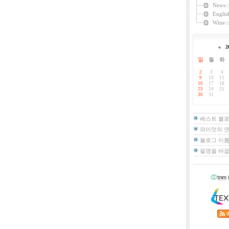
News
(
Englis
Wine
(1
«
2
일
월
화
2
3
4
9
10
11
16
17
18
23
24
25
30
31
베스트 블
와이엇의 
블로그 이름
필명을 바