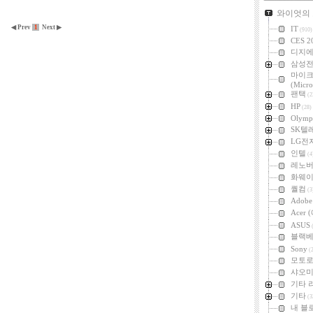
카테고리
와이엇의
◀ Prev
1
Next ▶
IT
(910)
CES 2
디지
삼성
마이
(Micro
팬택
(2
HP
(28)
Olymp
SK텔
LG전
인텔
(4
레노
화웨
퀄컴
(3
Adob
Acer
ASUS
(
블랙
Sony
(2
모토
샤오미 
기타 
기타
(3
내 블