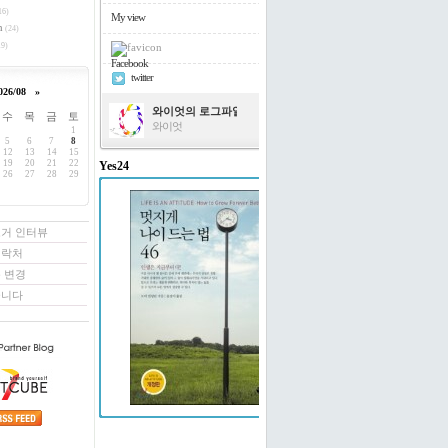
16)
My view
h
(24)
9)
Facebook
twitter
026/08
»
와이엇의 로그파일
수
목
금
토
와이엇
1
5
6
7
8
12
13
14
15
19
20
21
22
Yes24
26
27
28
29
멋지게 나이 드는 법 46
도티 빌링턴 저/윤경미 역
로거 인터뷰
연락처
 변경
꿉니다
예스24