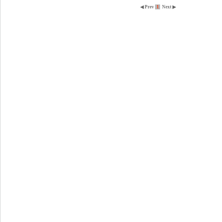
◀ Prev
1
Next ▶