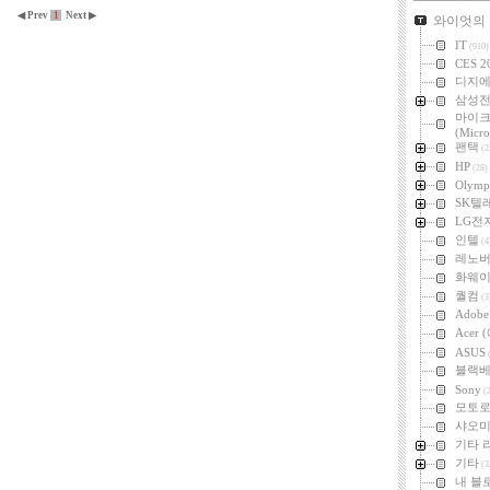
카테고리
◀ Prev
1
Next ▶
와이엇의
IT
(910)
CES 2
디지
삼성
마이
(Micro
팬택
(2
HP
(28)
Olymp
SK텔
LG전
인텔
(4
레노
화웨
퀄컴
(3
Adob
Acer
ASUS
(
블랙
Sony
(2
모토
샤오미 
기타 
기타
(3
내 블