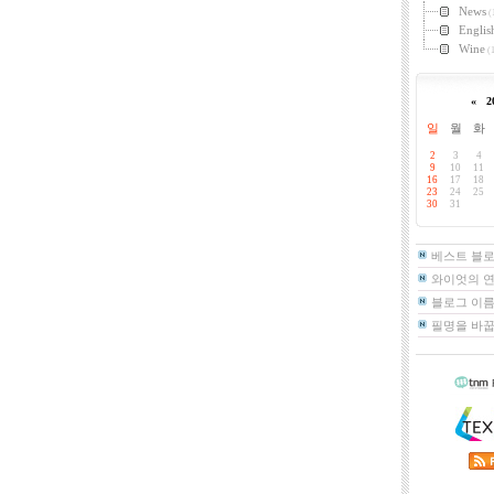
News
(
Englis
Wine
(1
«
2
일
월
화
2
3
4
9
10
11
16
17
18
23
24
25
30
31
베스트 블
와이엇의 
블로그 이름
필명을 바