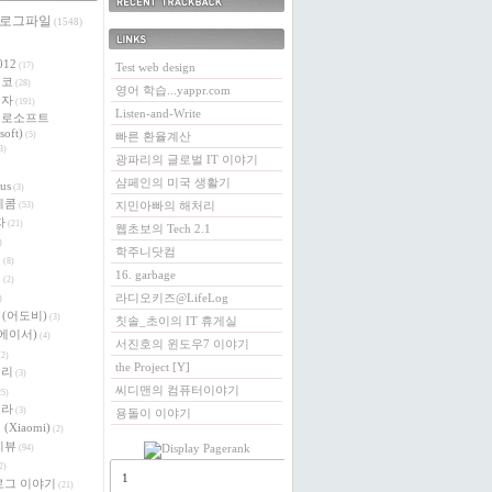
 로그파일
최근에 받은 트랙백
(1548)
링크
012
(17)
Test web design
에코
(28)
영어 학습...yappr.com
전자
(191)
Listen-and-Write
크로소프트
soft)
(5)
빠른 환율계산
3)
광파리의 글로벌 IT 이야기
샴페인의 미국 생활기
us
(3)
레콤
지민아빠의 해처리
(53)
자
(21)
웹초보의 Tech 2.1
)
학주니닷컴
버
(8)
16. garbage
이
(2)
라디오키즈@LifeLog
)
e (어도비)
(3)
칫솔_초이의 IT 휴게실
 (에이서)
(4)
서진호의 윈도우7 이야기
2)
the Project [Y]
베리
(3)
씨디맨의 컴퓨터이야기
5)
로라
(3)
용돌이 이야기
(Xiaomi)
(2)
리뷰
(94)
2)
1
로그 이야기
(21)