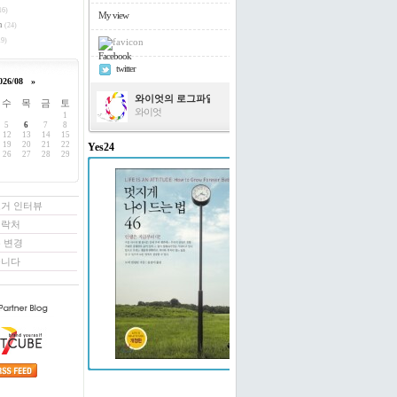
16)
My view
h
(24)
9)
Facebook
twitter
026/08
»
와이엇의 로그파일
수
목
금
토
와이엇
1
5
6
7
8
12
13
14
15
19
20
21
22
Yes24
26
27
28
29
멋지게 나이 드는 법 46
도티 빌링턴 저/윤경미 역
로거 인터뷰
연락처
 변경
꿉니다
예스24