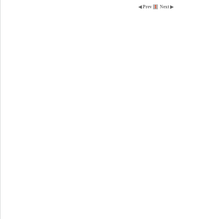
◀ Prev
1
Next ▶