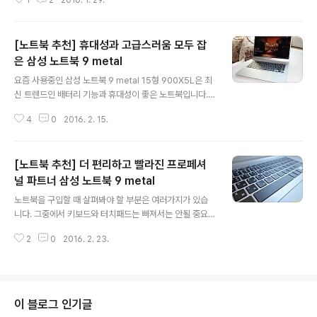
컨설팅 모드가 새롭게 적용된 것이 눈에 띄는 점입니다. 삼
터리가 5% 이하로 내려가는 ..
성 노트북 9 metal의 180도 힌지 & 컨설팅 모드는 노트
북 화면이 위와 같이 180도까지 펼쳐지는 것을 이야기합
[노트북 추천] 휴대성과 고급스러움 모두 잡
니다. 노트북 화면이 이렇게 펼쳐지면 여러사람이 함께 일
을 하거나 회의를 할때 노트북 화면에 있는 내용을 같이 보
은 삼성 노트북 9 metal
글 내용
면서 이야기하고 설명할때 최적의 편의성을 제공해 주기
요즘 사용중인 삼성 노트북 9 metal 15형 900X5L은 최
때문에 매우 편리하죠. 또한, 학생들의 경우 여러명이 조를
신 트렌드인 배터리 기능과 휴대성이 좋은 노트북입니다.
이루어 발표를 하거나 과제를 준비할때도 조원들과 화면을
이전 리뷰 포스팅을 통해 확인했듯이 삼성 노트북 9 meta
함께 보며 쉽게 커뮤니케이션을 할 수 있다는 장점이 있습
4
0
2016. 2. 15.
l 15형의 배터리 성능은 매우 만족스러운 편이었죠. 최근
니다. 그런데, 180도..
조사된 바에 따르면 노트북을 휴대할때 불편하게 생각하는
점으로는 무게가 가장 큰 비중을 차지한다고 하는데요, 삼
[노트북 추천] 더 편리하고 빨라진 프로페셔
성 노트북 9 metal 15형은 무게가 1.29kg에 불과하기 때
문에 휴대성이 매우 좋은 편이죠. 2015년 출시된 전작 삼
널 파트너 삼성 노트북 9 metal
글 내용
성 노트북 9 스타일도 두께 16.9mm, 무게 1.55kg으로
노트북을 구입할 때 살펴봐야 할 부분은 여러가지가 있습
얇고 가벼운 편이었는데 삼성 노트북 9 metal은 이보다
니다. 그중에서 키보드와 터치패드는 빠져서는 안될 중요
훨씬 더 휴대성이 업그레이드 되었습니다. 삼성 노트북 9
한 부분이죠. 컨텐츠 소비에 주안점을 두고 있는 태블릿과
metal은 15형 크기(38.1cm)의 대형 디스플레이가..
2
0
2016. 2. 23.
달리 노트북은 자료나 문서 작성을 하는데 많이 사용하게
되는데 이때 중요한 것이 바로 키보드와 터치패드 같은 입
력 장치입니다. 그래서 노트북을 선택할 때 키보드와 터치
패드를 꼼꼼하게 살펴보는 분들이 많이 있죠. 삼성 노트북
9 metal 900X5L은 손가락 모양에 최적화된 곡선형 키
이 블로그 인기글
캡이 적용된 키보드가 탑재되어 있는데 사진에서 보다시피