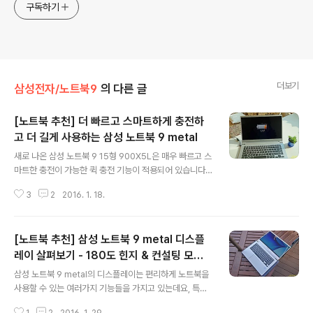
구독하기
더보기
삼성전자/노트북9
의 다른 글
[노트북 추천] 더 빠르고 스마트하게 충전하
고 더 길게 사용하는 삼성 노트북 9 metal
글 내용
새로 나온 삼성 노트북 9 15형 900X5L은 매우 빠르고 스
마트한 충전이 가능한 퀵 충전 기능이 적용되어 있습니다.
삼성 노트북 9은 완전 충전시 최대 12시간까지 사용이 가
3
2
2016. 1. 18.
능하다는 사실은 이미 잘 알려져 있는데요, 배터리를 충전
하는데 걸리는 시간은 90분이면 충분합니다. 이는 일반 노
트북에서 평균적으로 걸리는 시간인 130분보다 약 30%
[노트북 추천] 삼성 노트북 9 metal 디스플
빨라진 것이죠. 실제로 충전 시간을 확인하기 위해 삼성 노
트북 9을 완전 방전 시킨뒤 충전을 해 보기로 했습니다. 그
레이 살펴보기 - 180도 힌지 & 컨설팅 모드,
글 내용
런데, 삼성 노트북 9을 완전 방전시키려고 했는데 배터리
350니트 밝기, 광시야각 패널
삼성 노트북 9 metal의 디스플레이는 편리하게 노트북을
가 5% 남은 시점에서 자동으로 화면이 꺼지면서 더이상
사용할 수 있는 여러가지 기능들을 가지고 있는데요, 특히
사용이 불가능 하더군요. 그래서 완전 방전은 시킬수 없었
여러명이 함께 일을 하는 경우 매우 유용한 180도 힌지 &
는데 아마도 노트북에 저장된 데이터를 보호하기 위해 배
1
2
2016. 1. 29.