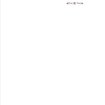
◀ Prev
1
Next ▶