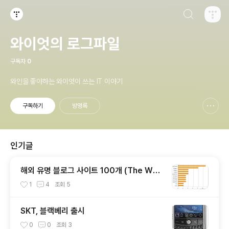
검색하기
티스토리
와이엇의 로그파일
구독자
0
와인을 좋아하는 와이엇이 쓰는 IT 이야기
구독하기
방명록
신고하기 레이어
열기
인기글
해외 유명 블로그 사이트 100개 (The Worl
d's Top 100 Blogs & Their Hosts)
1
4
조회
5
SKT, 블랙베리 출시
0
0
조회
3