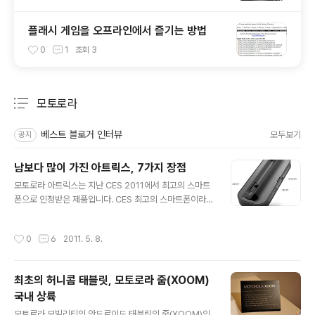
플래시 게임을 오프라인에서 즐기는 방법
0
1
조회
3
모토로라
분류 전체보기
주요 글 목록
베스트 블로거 인터뷰
모두보기
공지
남보다 많이 가진 아트릭스, 7가지 장점
글 내용
모토로라 아트릭스는 지난 CES 2011에서 최고의 스마트
폰으로 인정받은 제품입니다. CES 최고의 스마트폰이라는
것은 그만큼 색다르고 혁신적인 성능을 가진 스마트폰이라
고 할수 있죠. 색다르고 혁신적이라는 것은 다른 스마트폰
작성시간
0
6
2011. 5. 8.
보다 가진것이 더 많다는 얘기도 됩니다. CES 2011 최고
의 스마트폰 아트릭스가 다른 스마트폰보다 더 많이 가진
것은 무엇일까요? 1. 다양한 도킹 시스템(Docking) 도킹
최초의 허니콤 태블릿, 모토로라 줌(XOOM)
시스템이라고 표현해서 조금 거창하게 들릴지 모르지만 사
국내 상륙
실 그렇게 대단한건 아닙니다. 그러나 다른 스마트폰에는
글 내용
없는 여러가지 독(dock)들이 아트릭스의 첫번째 차별화된
모토로라 모빌리티의 안드로이드 태블릿인 줌(XOOM)의