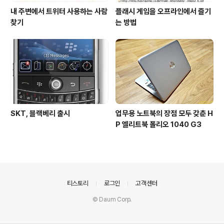
내 주변에서 트위터 사용하는 사람
플래시 게임을 오프라인에서 즐기
찾기
는 방법
SKT, 블랙베리 출시
업무용 노트북의 장점 모두 갖춘 H
P 엘리트북 폴리오 1040 G3
의안내
티스토리
로그인
고객센터
© Daum Corp.