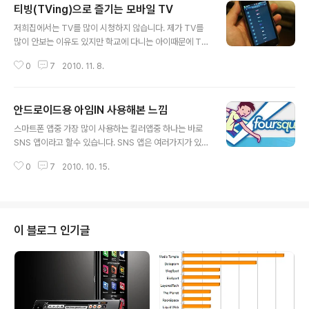
티빙(TVing)으로 즐기는 모바일 TV
글 내용
저희집에서는 TV를 많이 시청하지 않습니다. 제가 TV를
많이 안보는 이유도 있지만 학교에 다니는 아이때문에 TV
시청을 자제하고 있죠. 어렸을때부터 TV 시청을 많이 하면
0
7
2010. 11. 8.
습관이 될것 같아 가능하면 아이에게 TV를 많이 보지 않도
록 하고 있습니다. 가끔씩 재미있거나 보고싶은 TV 프로그
램이 있으면 집사람과 합의해 조금씩 시청하긴 하지만 원
안드로이드용 아임IN 사용해본 느낌
하는 만큼 즐기지는 못하고 있습니다. 덕분에 얼마전 끝난
글 내용
슈퍼스타K같은 인기있는 유명프로그램도 제대로 보지 못
스마트폰 앱중 가장 많이 사용하는 킬러앱중 하나는 바로
해 다른 사람들과의 대화에서 아무런 얘기도 하지 못하고
SNS 앱이라고 할수 있습니다. SNS 앱은 여러가지가 있지
있었죠. 요즘 TV를 켜면 재미있는 프로그램을 참 많이 하
만 그중 위치기반 앱으로 유명한것이 포스퀘어(Foursqua
는것 같더군요. 슈퍼스타K같은 프로그램을 봐도 그렇고 예
0
7
2010. 10. 15.
re)가 있습니다. 포스퀘어의 가치는 약 1억달러에 달하는
전과 많이 달라진것 같습니다. 하지만 우리집에서는 앞으
것으로 알려질만큼 성장세가 높다고 하는군요. 저도 포스
로도 TV 시청을 맘대로 할수 없을듯 합니..
퀘어를 가끔씩 사용합니다. 그런데, 왜 자신의 위치를 알려
주는 이런 서비스를 사용할까요? 친구들에게 나의 위치를
알리기 위해서? 시장(Mayor)가 되기 위해서? 글쎄요, 제
이 블로그 인기글
가 보기에는 그저 재미있기 때문에 이런 서비스를 사용하
는것이 아닐까 하는 생각이 들더군요. 포스퀘어에서 특정
장소에 체크인을 많이 하면 그 장소의 시장이 됩니다. 어떤
장소의 시장이 되면 왠지 모를 작은 기쁨이 생기죠. 자신의
영토가 생긴것 같기도 하고..