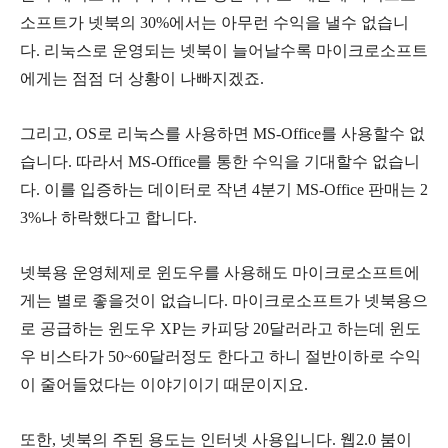
소프트가
넷북의
30%
에서는
아무런
수익을
낼수
없습니
다
.
리눅스로
운영되는
넷북이
늘어날수록
마이크로소프트
에게는
점점
더
상황이
나빠지겠죠
.
그리고
, OS
로
리눅스를
사용하면
MS-Office
를
사용할수
없
습니다
.
따라서
MS-Office
를
통한
수익을
기대할수
없습니
다
.
이를
입증하는
데이터로
작년
4
분기
MS-Office
판매는
2
3%
나
하락했다고
합니다
.
넷북용
운영체제로
윈도우를
사용해도
마이크로소프트에
게는
별로
좋을것이
없습니다
.
마이크로소프트가 넷북용으
로
공급하는
윈도우
XP
는
카피당
20
달러라고
하는데
윈도
우
비스타가
50~60
달러정도
한다고 하니
절반이하로
수익
이
줄어들었다는 이야기이기
때문이지요
.
또한
,
넷북의
주된
용도는
인터넷
사용입니다
.
웹
2.0
붐이