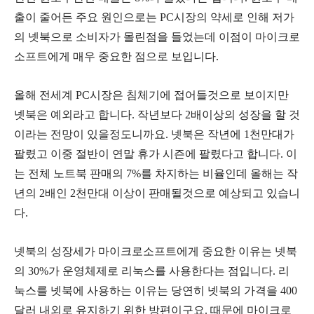
출이
줄어든
주요
원인으로는
PC
시장의
약세로
인해
저가
의
넷북으로
소비자가
몰린점을
들었는데
이점이
마이크로
소프트에게
매우
중요한
점으로
보입니다
.
올해
전세계
PC
시장은
침체기에
접어들것으로
보이지만
넷북은
예외라고
합니다
.
작년보다
2
배이상의
성장을
할
것
이라는
전망이
있을정도니까요
.
넷북은
작년에
1
천만대가
팔렸고
이중
절반이
연말
휴가
시즌에
팔렸다고
합니다
.
이
는
전체
노트북
판매의
7%
를
차지하는
비율인데
올해는
작
년의
2
배인
2
천만대
이상이
판매될것으로
예상되고
있습니
다
.
넷북의
성장세가
마이크로소프트에게
중요한
이유는
넷북
의
30%
가
운영체제로
리눅스를
사용한다는
점입니다
.
리
눅스를
넷북에
사용하는
이유는
당연히
넷북의
가격을
400
달러
내외로
유지하기
위한
방편이구요
.
때문에
마이크로