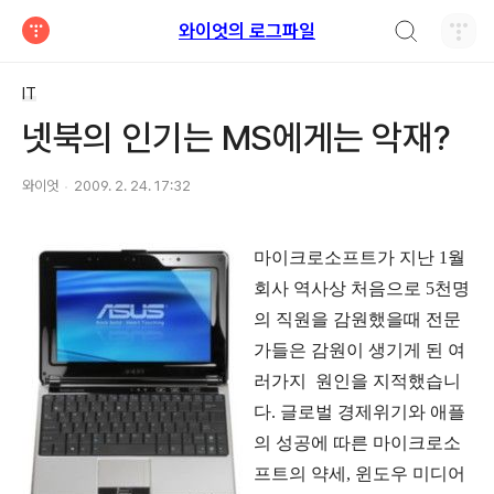
검색하기
와이엇의 로그파일
티스토리
IT
넷북의 인기는 MS에게는 악재?
와이엇
2009. 2. 24. 17:32
마이크로소프트가
지난
1
월
회사
역사상
처음으로
5
천명
의
직원을
감원했을때
전문
가들은
감원이
생기게
된
여
러가지
원인을
지적했습니
다
.
글로벌
경제위기와
애플
의
성공에
따른
마이크로소
프트의
약세
,
윈도우
미디어