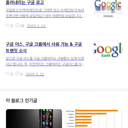
흘러내리는 구글 로고
글 내용
구글로고가 벽에 페인트로 그려져 있고 이 페인트가 녹아
흐른다면 어떻게 보일까요? 아마 아래처럼 보일겁니다. 이
흘러내리는 구글 로고는 프랑스 그라피티 아티스트인 Zev
0
10
2009. 2. 23.
s라는 사람이 만들었다고 하는데, 그는 구글 로고뿐 아니라
맥도널드, 루이뷔통, 코카콜라등 유명브랜드의 로고를 이
런식으로 잘 만드는 사람이라고 합니다. 그는 벽에 낙서하
구글 어스, 구글 크롬에서 사용 가능 & 구글
듯이 그림을 그리는 graffiti예술을 즐겨 하는 사람인데 G
zzglz.com라는 사이트에 가면 그가 만든 다른 디자인 작
트랜짓 소식
글 내용
품을 볼수 있습니다. 보기에 조금 역겨운 것도 있고 괴기스
앞으로 구글 어스를 구글 크롬에서도 사용할수 있게 되었
러운 느낌이 나는것도 많더군요. Gzzglz이라는 이름은 g
다고 합니다. 즉, 이전까지는 크롬에서는 구글어스를 사용
oogle에서 "e"를 모두 "z"로 바꾼것입니다. 첫번째 화면
할수 없었다는 이야기인데요, 저는 구글에서 만든 프로그
에서는 google로고가 흘러내리고 있고 검색창이 있는데
0
6
2009. 2. 22.
램이니 당연히 크롬에서 구글어스가 돌아가는 줄 알았는데
검색창에 검색어를..
그게 아니었답니다. 지난 2월 19일자로 구글 크롬에서 구
글어스를 사용할수 있도록 해주는 플러그인이 개발되었습
니다. 미니전투기 Sim이나 몬스터 밀크트럭같은 재미있는
구글어스용 매시업이 있는것도 오늘 알았습니다. 미니전투
이 블로그 인기글
기는 어디서 본 기억이 있는데 몬스터 밀크트럭은 오늘 처
음 보는데 은근히 재미있네요. 구글은 궁극적으로 구글 맵
과 구글 어스를 하나의 제품으로 통합할 것인데 플러그인
개발은 이를 위한 첫번째 단계의 작업이라고 합니다. 그리
고, 다른 소식은 구글 트랜짓(Google Trans..