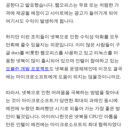
공한다고
발표했습니다
.
웹오피스는
무료
또는
저렴한
가
격에
제공될
예정이고
사이트에는
광고가
들어가게
되어
여기서도
수익이
발생하게
됩니다
.
하지만
이런
조치들이
넷북으로
인한
수익성
악화를
모두
만회해
줄수
있을지는
의문입니다
.
이미
많은
사람들이
구
글
docs
를
비롯한
웹오피스를
사용하고
있고
리눅스를
이
용한
넷북이
많이
출시되어
있으며
인텔이 참여하고 있는
모블린 개발 프로젝트
도
넷북용
운영체제인데 이것도
결국
에는
마이크로소프트에게 도움이 되지는 않을것이니까요.
따라서
,
넷북으로
인한
어려움을
극복하는
방법을
찾아내
는
것이
마이크로소프트가
당면한
최대의
과제인
동시에
예전에
누렸던
화려했던
시기로
되돌아
가는
가장 좋은 방
안이
될것입니다
.
아이러니한것은
넷북용
CPU
인
아톰을
만든
인텔이
예전에는
마이크로소프트의
최대
협력자였다