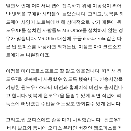
일면서
언제
어디서나
웹에
접속하기
위해
이동성이
뛰어
난
넷북을
구매한
사람들이
늘었습니다
.
그리고
,
넷북은
하
드웨어
사양이
노트북에
비해
상대적으로
낮기
때문에
윈
도우
XP
를
설치한
사람들도
MS-Office
를
설치하지
않는
경
우가
많습니다
. MS-Office
대신에
구글
docs
나
zoho
같은
다
른
웹
오피스를
사용하면
되거든요
.
이점도
마이크로소프
트에게는
나쁜점이죠
.
이점을
마이크로소프트도
잘 알고
있을겁니다
.
따라서
윈
도우
7
을
넷북에서
사용할수
있도록
했습니다
.
신흥시장을
겨냥한
윈도우
7
스타터
버전과
홈베이직
버전도
출시한다
고
합니다
.
넷북에
윈도우
7
을
돌릴수
있게
되면
작년에
리
눅스에
빼앗겼던
수입을
어느정도
만회할수
있게
됩니다
.
그리고
,
웹
오피스에도
손을
대기
시작했습니다
.
윈도우
7
베타
발표와
동시에
오피스
온라인
버전인
웹오피스를
제