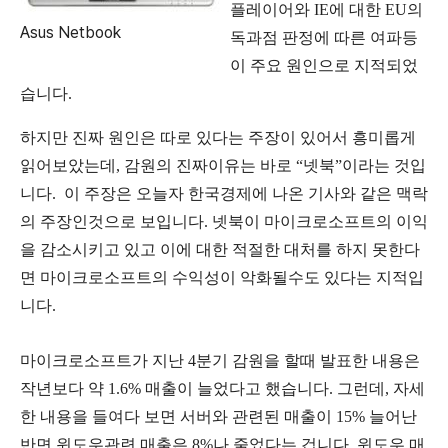
플레이어와
IE
에
대한
EU
의
Asus Netbook
독과점
판정에
따른
여파등
이
주요
원인으로
지적되었
습니다
.
하지만
진짜
원인은
따로
있다는
주장이
있어서
흥미롭게
읽어보았는데,
감원의
진짜이유는
바로
“
넷북
”
이라는
것입
니다
.
이
주장은
오늘자
한국경제에
나온
기사
와
같은
맥락
의
주장인것으로
보입니다
.
넷북이
마이크로소프트의
이익
을
감소시키고
있고
이에
대한
적절한
대처를
하지
못한다
면
마이크로소프트의
수익성이
악화될수도
있다는 지적입
니다.
마이크로소프트가
지난
4
분기
감원을
할때
발표한
내용은
작년보다
약
1.6%
매출이
늘었다고
했습니다
.
그런데
,
자세
한
내용을
들여다
보면
서버와
관련된
매출이
15%
늘어난
반면
윈도우관련
매출은
8%
나
줄었다는
겁니다
.
윈도우
매