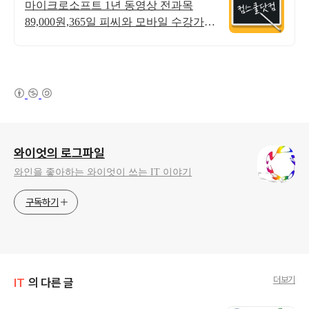
&결제시 기프티콘!
마이크로소프트 1년 동영상 전과목
89,000원,365일 피씨와 모바일 수강가
능.
(새창열림)
로그 정보
와이엇의 로그파일
와인을 좋아하는 와이엇이 쓰는 IT 이야기
구독하기
더보기
IT
의 다른 글