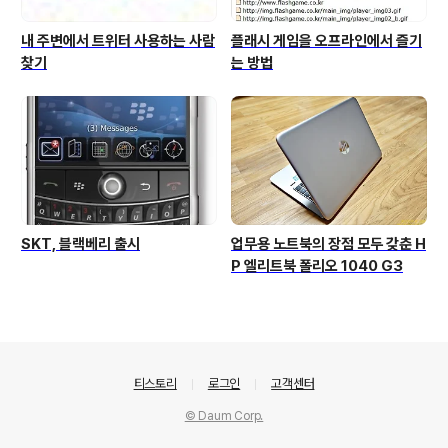
내 주변에서 트위터 사용하는 사람
플래시 게임을 오프라인에서 즐기
찾기
는 방법
SKT, 블랙베리 출시
업무용 노트북의 장점 모두 갖춘 H
P 엘리트북 폴리오 1040 G3
의안내
티스토리
로그인
고객센터
© Daum Corp.