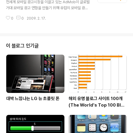
전세계 모바일 광고시장을 이끌고 있는 AdMob이 글로벌
리스트와 bad로 알려진 (블랙리스트에 올라와 있는?) ha
거대 모바일 광고 연합을 만들기 위해 유럽의 모바일 광고
sh 리스트와 비교를 한다고 합니다. (fivebird 님이 알려
회사인 MADS와 전략적 제휴를 맺기로 했다고 합니다. 이
주셔 수정했는데,그래도 이상한 점이 있으면 다시 설명 ..
0
0
2009. 2. 17.
번 제휴로 AdMob이 상대적으로 취약했었던 하이엔드 광
고 퍼블리셔를 위한 SMS, MMS, 모바일 웹등 다수의 모
바일 채널을 통해 광고를 제공하게 되는 중요한 진전을 이
뤄냈다고 합니다. AdMob이 제공하는 모바일 광고는 어
떤면에서는 구글이 웹사이트에 광고를 제공하는 방식과 비
이 블로그 인기글
슷한데 오픈마켓같이 쉽게 가입할수 있고 가입 즉시 사용
할수 있는 구글의 애드센스와 매우 비슷한 면이 많다고 합
니다. 반면에 MADS의 기술은 다소 폐쇄적인 면이 있어 더
블클릭(doubleclick)이 웹사이트에 광고를 제공하는 기
술과 비교할수 있다고 하네요. MA..
대박 느낌나는 LG 뉴 초콜릿 폰
해외 유명 블로그 사이트 100개
(The World's Top 100 Blog
s & Their Hosts)