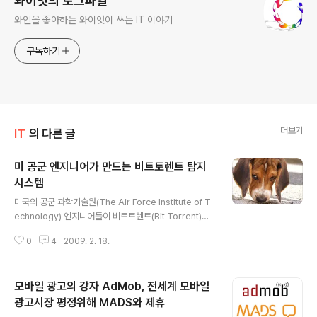
와이엇의 로그파일
와인을 좋아하는 와이엇이 쓰는 IT 이야기
구독하기
더보기
IT
의 다른 글
미 공군 엔지니어가 만드는 비트토렌트 탐지
시스템
글 내용
미국의 공군 과학기술원(The Air Force Institute of T
echnology) 엔지니어들이 비트트렌트(Bit Torrent)를
통해 유통되는 불법 디지털 콘텐츠를 탐지할수 있는 시스
0
4
2009. 2. 18.
템을 만들고 있다고 하네요. 이 시스템은 비트 토렌트의 트
래픽을 모니터하는 방식으로 불법 콘텐츠를 감지해 낸다고
합니다. 이 시스템은 네트워크 사용자에게 흘러들어가는
모바일 광고의 강자 AdMob, 전세계 모바일
트래픽을 모니터링 하면서 패킷에서 비트토렌트파일의 헤
더를 확인한다고 합니다. 시스템이 헤더 부분을 확인하면,
광고시장 평정위해 MADS와 제휴
글 내용
파일의 해시(hash)라는 부분을 가져와 알려진 bad hash