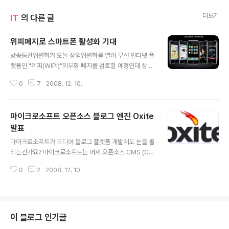
더보기
IT
의 다른 글
위피폐지로 스마트폰 활성화 기대
글 내용
방송통신위원회가 오늘 상임위원회를 열어 무선 인터넷 플
랫폼인 "위피(WIPI)"의무화 폐지를 검토할 예정인데 상황
이 긍정적인것 같네요. KTF는 이미 아이폰 출시와 관련한
0
7
2008. 12. 10.
세부방안까지 마련해 놓고 위피폐지가 결정되면 곧바로 아
이폰을 출시하기로 했다는 이야기가 있습니다. 아마도 12
월말이나 1월초쯤이면 우리나라에서도 아이폰을 사용할
마이크로소프트 오픈소스 블로그 엔진 Oxite
수 있게 되겠네요. 이제 아이폰을 맞이할 준비를 해야겠습
니다. 아이폰뿐만 아니라 위피가 폐지되면 SK텔레콤이 일
발표
글 내용
단 기업용으로만 판매를 하겠다고 한 RIM의 블랙베리도
마이크로소프트가 드디어 블로그 플랫폼 개발에도 눈을 돌
일반 사용자용으로 출시가 가능해지며, LG텔레콤도 구글
리는건가요? 마이크로소프트는 어제 오픈소스 CMS (Co
안드로이드폰 도입을 검토해 긍정적인 결과가 나왔다고 합
ntent Management System)인 Oxite를 발표하였는
니다. 또한, 그동안 국내에서 만나보지 못하고 미국등 해외
0
2
2008. 12. 10.
데 Oxite를 사용하면 작은 사이즈의 블로그에서부터 큰 사
에서만 출시되었던 삼성이나 LG의 다른 스마트폰..
이즈의 웹사이트도 만들수 있다고 합니다. Oxite를 사용하
면 댓글, gravatar라고 하는 아바타, RSS피드, 핑백, 트랙
백, 멀티 블로그, 그룹 블로그, 커스텀 페이지등을 사용할
수 있는 블로그 플랫폼을 만들수 있어 일반사용자보다는
이 블로그 인기글
개발자를 대상으로 한다고 합니다. 그리고, 위드프레스나