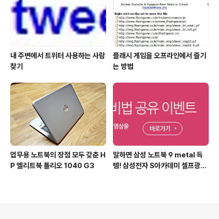
내 주변에서 트위터 사용하는 사람
플래시 게임을 오프라인에서 즐기
찾기
는 방법
업무용 노트북의 장점 모두 갖춘 H
말하면 삼성 노트북 9 metal 득
P 엘리트북 폴리오 1040 G3
템! 삼성전자 S아카데미 셀프광고
어워드 이벤트
의안내