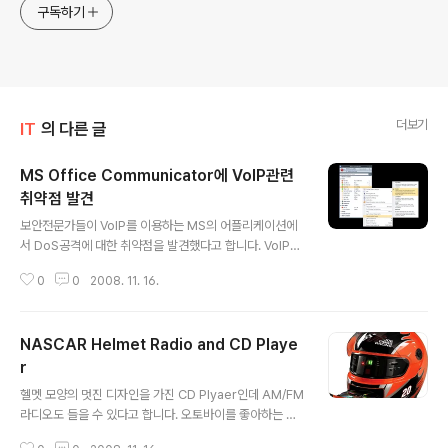
구독하기
더보기
IT
의 다른 글
MS Office Communicator에 VoIP관련
취약점 발견
글 내용
보안전문가들이 VoIP를 이용하는 MS의 어플리케이션에
서 DoS공격에 대한 취약점을 발견했다고 합니다. VoIP보
안 전문 기업인 VoIPshield Systems의 VoIPshield L
0
0
2008. 11. 16.
abs는 실시간 미디어 전송 프로토콜인 RTP(Real-time
Transport Protocol)을 사용하는 어플리케이션에 영향
을 주는 새로운 취약점이 발견되었다고 11월 14일 (현지시
NASCAR Helmet Radio and CD Playe
간) 발표했습니다. RTP를 사용하는 MS 어플리케이션은
MS Office Communicator로 이 제품은 MS Office와
r
글 내용
연동하여 다른 위치에 있는 대화 상대와 인스턴트 메시징(I
헬멧 모양의 멋진 디자인을 가진 CD Plyaer인데 AM/FM
M), 음성 및 화상을 비롯한 다양한 통신 옵션을 사용하여
라디오도 들을 수 있다고 합니다. 오토바이를 좋아하는 사
간편하게 통신할 수 있도록 도와 주는 통합 커뮤니케이션
람들이나 남자 아이들이 좋아할만한 장난감이자 훌륭한 장
클라이언트입니다. VoIPShield..