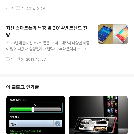
분했지만 최근 출시되는 중국 스마트폰을 보면 더이상 저
2
3
2014. 2. 26.
가 제품으로만 분류하기 어려운 높은 수준의 제품들도 많
이 찾아볼 수 있다. 이글에서는 최근 급격하게 성장하고 있
는 중국의 스마트폰 업체 5인방에 대해 알아보고 이들의
최신 스마트폰의 특징 및 2014년 트렌드 전
성장세에 대한 전망 및 이들이 가지고 있는 경쟁력에 대해
살펴보고자 한다. I. 급격한 성장세의 중국 스마트폰 업체들
망
글 내용
최근 중국 스마트폰 업체들이 급격히 성장하고 있다. 짝퉁
2013년에 출시된 스마트폰은 그 어느때보다 다양한 제품
및 저사양 저가 스마트폰을 주로 제조, 판매하던 모습도 최
이 많이 나왔다. 삼성전자가 갤럭시 S4와 갤럭시 노트3의
근 들어 많이 바뀌고 있다. 과거에는 주로 인기있는 제품을
쌍두마차 체제를 유지하며 세계 각국 이통사의 다양한 요
모방해서 만들어 파는데 주력을 하곤 했지만 근래에는 이
1
0
2013. 12. 27.
구에 맞는 특화 모델을 출시함으로써 스마트폰 시장에서
런 행태를 벗어나 자신들만의 독자적인 ..
독주를 계속했고, 그 뒤를 애플이 아이폰5S와 아이폰5C
를 출시하며 2위 자리를 굳건히 지켰다. [삼성 갤럭시 S4]
[삼성 갤럭시 노트3] 삼성전자의 멀티 모델 전략은 여느때
와 다르지 않았지만 애플의 아이폰 멀티 모델 출시는 새로
이 블로그 인기글
운 시도였다. 하지만 아이폰5C는 아이폰5S보다 낮은 성
능에 가격 차이는 적어 똑똑한 소비자들의 선택을 얻지 못
하고 말았다. 내년에 출시될 아이폰5C의 후속 모델에 대한
전략적 변화가 필요하다고 할 수 있다. [애플 아이폰5S] [
애플 아이폰5C] 애플이 아..