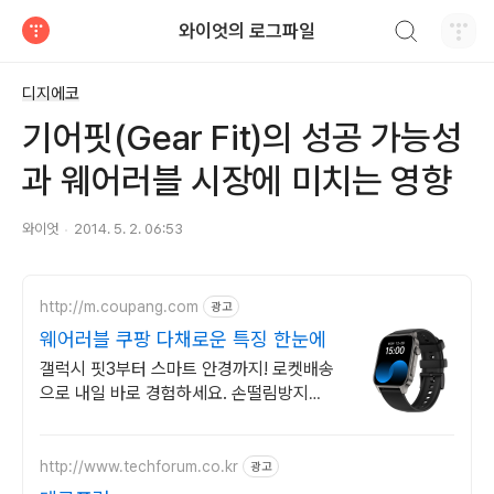
검색하기
와이엇의 로그파일
티스토리
디지에코
기어핏(Gear Fit)의 성공 가능성
과 웨어러블 시장에 미치는 영향
와이엇
2014. 5. 2. 06:53
http://m.coupang.com
광고
웨어러블 쿠팡 다채로운 특징 한눈에
갤럭시 핏3부터 스마트 안경까지! 로켓배송
으로 내일 바로 경험하세요. 손떨림방지
800만화소 스마트 안경 10시간 최강방수
바디캠까지
http://www.techforum.co.kr
광고