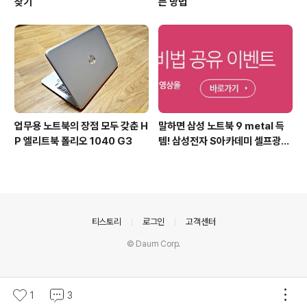
찾기
는 방법
업무용 노트북의 장점 모두 갖춘 H
말하면 삼성 노트북 9 metal 득
P 엘리트북 폴리오 1040 G3
템! 삼성전자 S아카데미 셀프광고
어워드 이벤트
의안내
티스토리
로그인
고객센터
© Daum Corp.
1
3