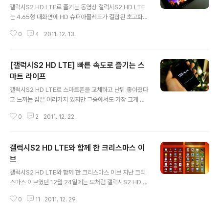
8, 019에서도 사용할수 있다는 얘기지요. 제품 박스 아랫
갤럭시S2 HD LTE로 즐기는 동영상 갤럭시S2 HD LTE
쪽에는 간단한 스펙이 쓰여 있습니다. 가장 윗쪽에 쓰여 있
는 4.65형 대화면에 HD 슈퍼아몰레드가 결합된 초고화질
는 것처럼 갤럭시S2 HD LTE는 LTE와 3G(HSPA+) 네
HD 스마트폰의 서막을 연 제품입니다. 최초로 HD 슈퍼 아
트워크를 동시에 이용할수 있습니다. 4.65형 HD Super
0
4
2011. 12. 13.
몰레드 디스플레이를 탑재해 화질만큼은 정말 대단히 만족
A..
스럽더군요. 지금까지 사용해본 스마트폰 중에서 화질만큼
은 가장 선명한 제품이 아닐까 생각되네요. 그래서 그런지
[갤럭시S2 HD LTE] 빠른 속도로 즐기는 스
요즘 갤럭시S2 HD LTE를 가장 많이 활용하는 부분이 바
로 영화를 감상하는 일입니다. 갤럭시S2 HD LTE의 HD
마트 라이프
글 내용
슈퍼아몰레드 디스플레이는 영화관의 화면 비율과 같은 1
갤럭시S2 HD LTE로 스마트폰을 교체하고 난뒤 좋아졌다
6:9 비율이라 영화 감상을 하기에 좋더군요. 해상도가 높
고 느끼는 점은 여러가지 있지만 그중에서도 가장 크게 와
아 영화를 볼때 화질이 깨끗하고 선명해서 출퇴근길 무료
닿는 점은 바로 빠른 속도감입니다. 속도가 빨라졌다고 느
한 시간에도 만족할 만한 화질의 영화를 감상할수 있습니
0
2
2011. 12. 22.
끼게 된 것은 한가지가 아니라 여러가지 요인이 복합적으
다. 비록 출퇴근 시간동안만 짧..
로 작용했기 때문이죠. 그렇다면 갤럭시S2 HD LTE의 빠
른 속도를 가능하게 하는 것들은 어떤것들일까요? 와이파
갤럭시S2 HD LTE와 함께 한 크리스마스 이
이 속도를 능가하는 LTE 네트워크 갤럭시S2 HD LTE는
이름에서도 알수 있듯이 LTE 네트워크를 지원합니다. LT
브
글 내용
E는 이론상 최대 75Mbps의 다운로드 속도와 37.5Mbp
갤럭시S2 HD LTE와 함께 한 크리스마스 이브 지난 크리
s의 업로드 속도를 가지고 있습니다. 이에 비해 3G인 WC
스마스 이브였던 12월 24일에는 모처럼 갤럭시S2 HD L
DMA의 이론상 최대 다운로드 속도는14.4Mbps, 업로드
TE를 가지고 비발디파크에 다녀왔습니다. 마침 토요일이
속도는 5.7Mbps 정도로 다운로드 속도만 놓고 보면 LTE
0
11
2011. 12. 29.
라 교통이 복잡할것 같아 전날 스키장으로 가는 무료 셔틀
가 약 5배 정도 ..
버스를 예약하고 다녀왔는데 생각보다 편하고 좋더군요.