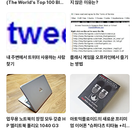
(The World's Top 100 Blog
지 않은 이유는?
s & Their Hosts)
내 주변에서 트위터 사용하는 사람
플래시 게임을 오프라인에서 즐기
찾기
는 방법
업무용 노트북의 장점 모두 갖춘 H
아토믹플로이드의 새로운 프리미
P 엘리트북 폴리오 1040 G3
엄 이어폰 "슈퍼다츠 티타늄 +리
모트"