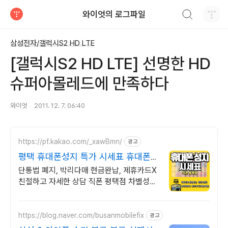
검색하기
와이엇의 로그파일
티스토리
삼성전자/갤럭시S2 HD LTE
[갤럭시S2 HD LTE] 선명한 HD
슈퍼아몰레드에 만족하다
와이엇
2011. 12. 7. 06:40
https://pf.kakao.com/_xawBmn/
광고
평택 휴대폰성지 특가 시세표 휴대폰성
지 직폰평택점
단통법 폐지, 박리다매 현금완납, 제휴카드X
친절하고 자세한 상담 직폰 평택점 차별성없
는 정직한 할인 시세표확인후 저렴하게 구매
하세요!
https://blog.naver.com/busanmobilefix
광고