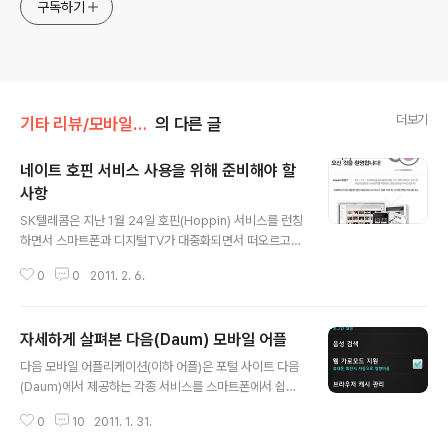
구독하기
더보기
기타 리뷰/모바일 앱 리뷰
의 다른 글
네이트 호핀 서비스 사용을 위해 준비해야 할
사항
글 내용
SK텔레콤은 지난 1월 24일 호핀(Hoppin) 서비스를 런칭
하면서 스마트폰과 디지털TV가 대중화되면서 떠오르고
있는 새로운 서비스인 N스크린 서비스에 뛰어들었습니다.
0
0
2011. 2. 6.
N스크린 서비스는 하나의 콘텐츠를 스마트폰(모바일)과 T
V, 그리고 PC에서 모두 이용할수 있도록 한 서비스로서 미
디어와 통신 그리고 클라우드 요소가 가미된 IT 서비스가
자세하게 살펴본 다음(Daum) 모바일 어플
융합된 컨버전스 서비스라고 얘기할수 있죠. 과거에는 방
글 내용
송국에서 제공하는 콘텐츠를 수동적으로 즐겼지만 이제는
다음 모바일 어플리케이션(이하 어플)은 포털 사이트 다음
콘텐츠 소비 방식이 많이 변화하고 있습니다. 케이블TV나
(Daum)에서 제공하는 각종 서비스를 스마트폰에서 쉽게
인터넷TV 그리고 최근 관심이 집중되고 있는 스마트TV를
사용할수 있도록 만든 것입니다. 웹으로 접속해 서비스를
이용하면 자신이 원하는 콘텐츠를 항상 즐길수 있고 모바
0
10
2011. 1. 31.
이용하는 것보다 보다 쉽게 접근할수 있는 인터페이스를
일 기기를 이용하면 이동하면서도 원하는 콘텐츠를 얼마든
가지고 있죠. 다음의 인기 서비스를 보다 쉽고 편리하게 사