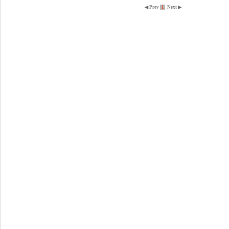
◀ Prev
1
Next ▶