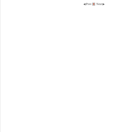
◀ Prev
1
Next ▶