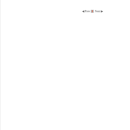
◀ Prev
1
Next ▶