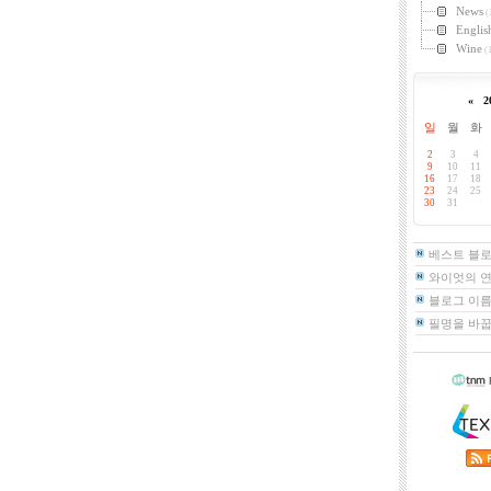
News
(
Englis
Wine
(1
«
2
일
월
화
2
3
4
9
10
11
16
17
18
23
24
25
30
31
베스트 블
와이엇의 
블로그 이름
필명을 바