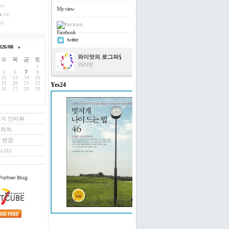
16)
My view
h
(24)
9)
Facebook
twitter
026/08
»
와이엇의 로그파일
수
목
금
토
와이엇
1
5
6
7
8
12
13
14
15
19
20
21
22
Yes24
26
27
28
29
멋지게 나이 드는 법 46
도티 빌링턴 저/윤경미 역
로거 인터뷰
연락처
 변경
꿉니다
예스24