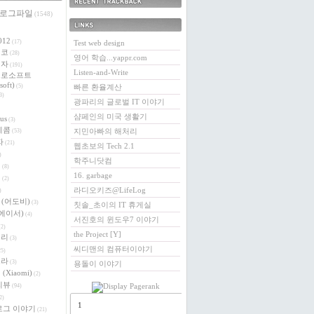
 로그파일
최근에 받은 트랙백
(1548)
링크
012
(17)
Test web design
에코
(28)
영어 학습...yappr.com
전자
(191)
Listen-and-Write
크로소프트
soft)
(5)
빠른 환율계산
3)
광파리의 글로벌 IT 이야기
샴페인의 미국 생활기
us
(3)
레콤
지민아빠의 해처리
(53)
자
(21)
웹초보의 Tech 2.1
)
학주니닷컴
버
(8)
16. garbage
이
(2)
라디오키즈@LifeLog
)
e (어도비)
(3)
칫솔_초이의 IT 휴게실
 (에이서)
(4)
서진호의 윈도우7 이야기
2)
the Project [Y]
베리
(3)
씨디맨의 컴퓨터이야기
5)
로라
(3)
용돌이 이야기
(Xiaomi)
(2)
리뷰
(94)
2)
1
로그 이야기
(21)