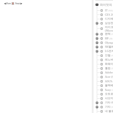
카테고리
◀ Prev
1
Next ▶
와이엇의
IT
(910)
CES 2
디지
삼성
마이
(Micro
팬택
(2
HP
(28)
Olymp
SK텔
LG전
인텔
(4
레노
화웨
퀄컴
(3
Adob
Acer
ASUS
(
블랙
Sony
(2
모토
샤오미 
기타 
기타
(3
내 블