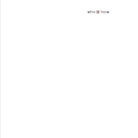
◀ Prev
1
Next ▶