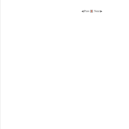
◀ Prev
1
Next ▶