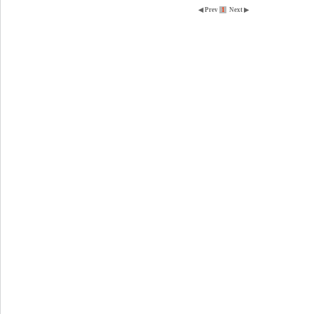
◀ Prev
1
Next ▶