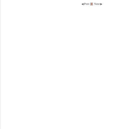
◀ Prev
1
Next ▶