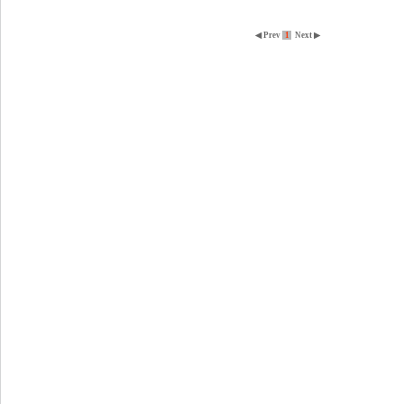
◀ Prev
1
Next ▶