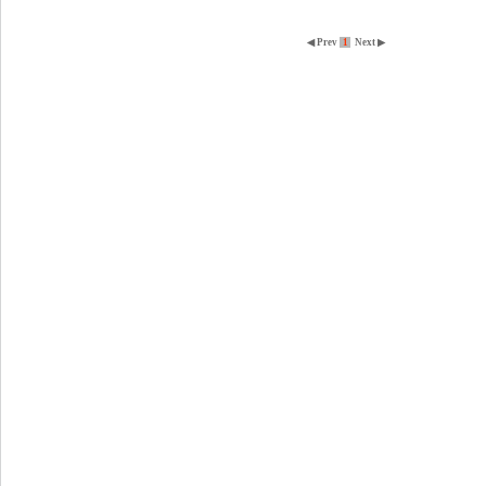
◀ Prev
1
Next ▶